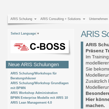
ARIS Schulung
ARIS Consulting + Solutions
Unternehmen
ARIS Sc
Select Language
▼
ARIS Schu
Präsenz T
Im Trainin
modelliere
Neue ARIS Schulungen
Sie bekom
ARIS Schulung/Workshops für
Modellier
Beratungshäuser
Zusätzlich
ARIS Schulung/Workshop Grundlagen
Modellieru
mit BPMN
Besondere
ARIS Workshop Administration
BPMN Enterprise Modelle mit ARIS 10
Hier könne
ARIS Lean Management 4.0
machen.