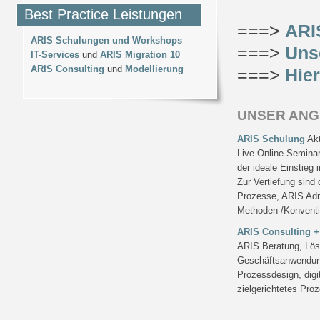
Best Practice Leistungen
===>
ARI
ARIS Schulungen und Workshops
===>
Uns
IT-Services
und
ARIS Migration 10
ARIS Consulting
und
Modellierung
===>
Hier
UNSER AN
ARIS Schulung
Akt
Live Online-Semina
der ideale Einstieg
Zur Vertiefung sin
Prozesse, ARIS Admi
Methoden-/Konventio
ARIS Consulting +
ARIS Beratung, Lös
Geschäftsanwendun
Prozessdesign, digi
zielgerichtetes Proz